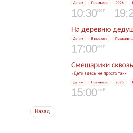
детям
премьера
2026
10
:
30
19
:
350 ₽
На деревню дедуш
детям
в прокате
пушкинск
17
:
00
350 ₽
Смешарики сквозь
«Дети здесь не просто так»
детям
премьера
2025
15
:
00
350 ₽
Назад