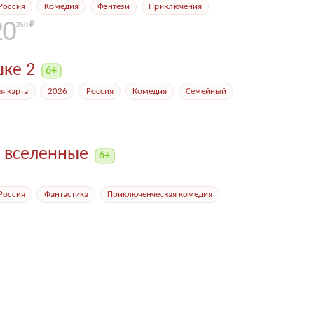
россия
комедия
фэнтези
приключения
20
350 ₽
ке 2
ая карта
2026
россия
комедия
семейный
 вселенные
россия
фантастика
приключенческая комедия