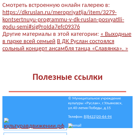
Смотреть встроенную онлайн галерею в:
https://dkruslan.ru/meropriyatija/item/3279-
kontsertnuyu-programmu-v-dk-ruslan-posvyatili-
godu-semi#sigProIda7efc09376
Другие материалы в этой категории:
« Выходные
в парке всей семьей
В ДК Руслан состоялся
сольный концерт ансамбля танца «Славянка». »
Полезные ссылки
© Муниципальное учреждение
культуры «Руслан», г.Ульяновск,
ул.40-летия Победы, д.15
Телефон:
8(8422)20-64-94