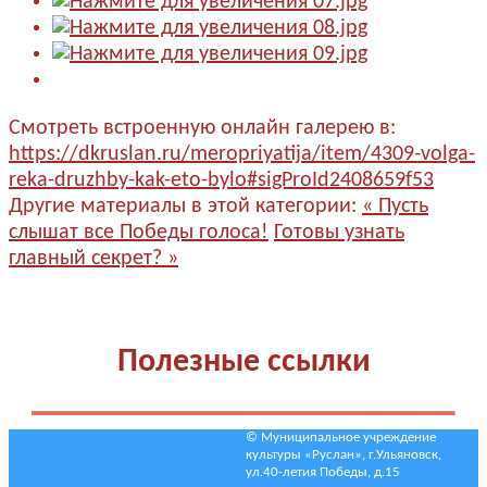
Смотреть встроенную онлайн галерею в:
https://dkruslan.ru/meropriyatija/item/4309-volga-
reka-druzhby-kak-eto-bylo#sigProId2408659f53
Другие материалы в этой категории:
« Пусть
слышат все Победы голоса!
Готовы узнать
главный секрет? »
Полезные ссылки
© Муниципальное учреждение
культуры «Руслан», г.Ульяновск,
ул.40-летия Победы, д.15