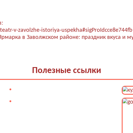
в:
teatr-v-zavolzhe-istoriya-uspekha#sigProIdcce8e744fb
Ярмарка в Заволжском районе: праздник вкуса и м
Полезные ссылки