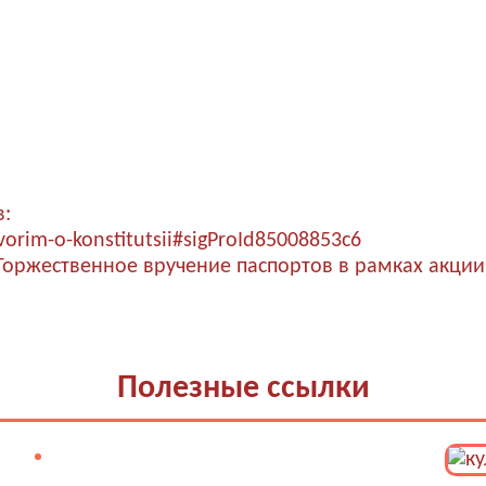
в:
orim-o-konstitutsii#sigProId85008853c6
Торжественное вручение паспортов в рамках акции
Полезные ссылки